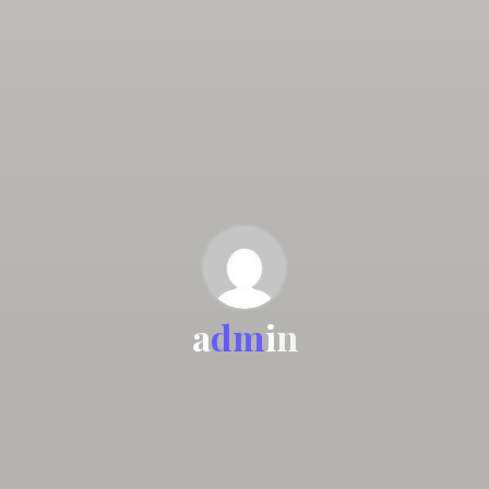
a
d
m
i
n