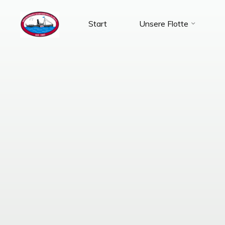
Zum
Inhalt
Start
Unsere Flotte
SMC-
springen
Ibbenbüren