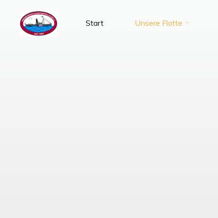
Zum
Inhalt
Start
Unsere Flotte
SMC-
springen
Ibbenbüren