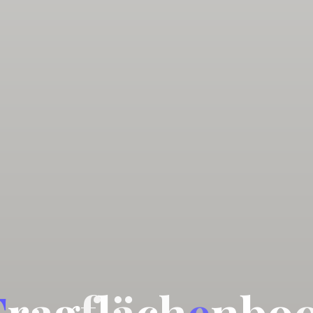
T
r
a
g
f
l
ä
c
h
e
n
b
o