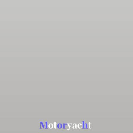
M
o
t
o
r
y
a
c
h
t