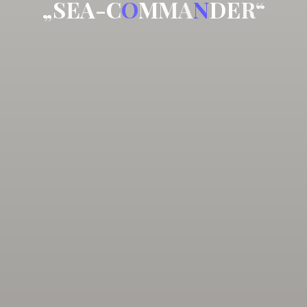
„
S
E
A
-
C
O
M
M
A
N
D
E
R
“