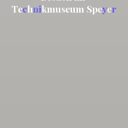
T
e
c
h
h
n
i
k
m
u
s
s
e
e
u
m
S
S
p
e
y
e
r