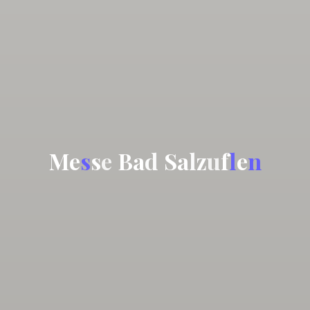
M
e
s
s
e
B
a
d
S
a
l
z
u
f
l
e
n