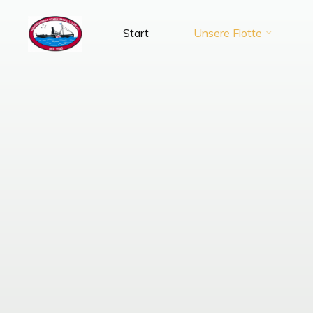
Zum
Inhalt
Start
Unsere Flotte
SMC-
springen
Ibbenbüren