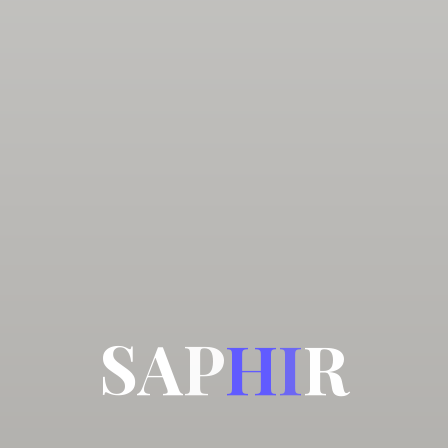
S
A
P
H
I
R