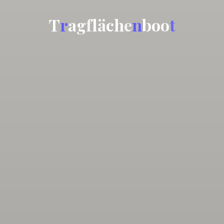
T
r
a
g
f
l
ä
c
h
e
n
b
o
o
t