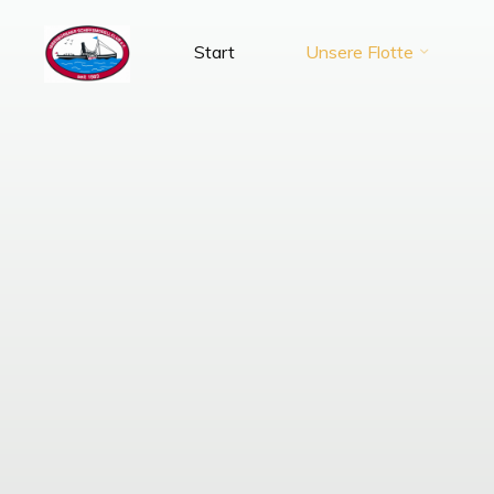
Zum
Inhalt
Start
Unsere Flotte
SMC-
springen
Ibbenbüren