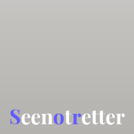
S
e
e
n
o
t
r
e
t
t
e
r