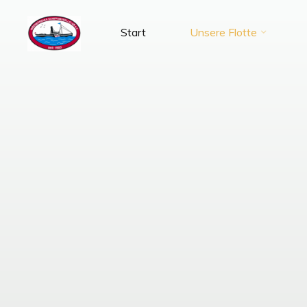
Zum
Inhalt
Start
Unsere Flotte
SMC-
springen
Ibbenbüren