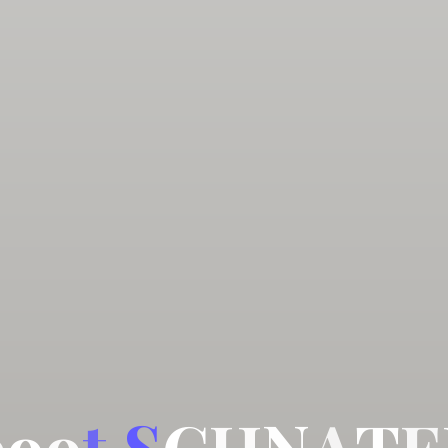
b
o
o
t
S
C
H
N
A
T
E